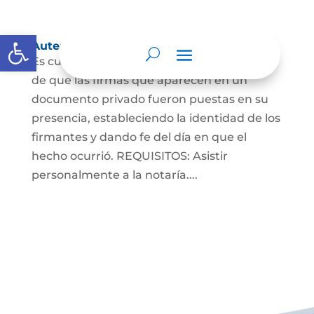
Abrir barra de herramientas
Autenticaciones
Es cuando el notario da testimonio escrito
de que las firmas que aparecen en un
documento privado fueron puestas en su
presencia, estableciendo la identidad de los
firmantes y dando fe del día en que el
hecho ocurrió. REQUISITOS: Asistir
personalmente a la notaría....