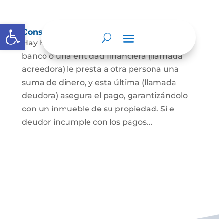
Abrir barra de herramientas
Constitución de hipoteca
Hay hipoteca cuando una persona, o un
banco o una entidad financiera (llamada
acreedora) le presta a otra persona una
suma de dinero, y esta última (llamada
deudora) asegura el pago, garantizándolo
con un inmueble de su propiedad. Si el
deudor incumple con los pagos...